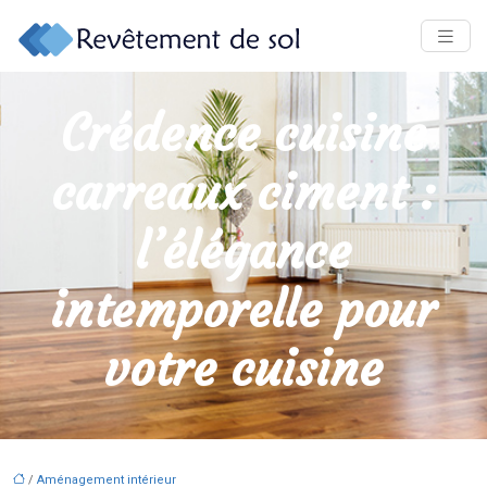
Crédence cuisine
carreaux ciment :
l’élégance
intemporelle pour
votre cuisine
/
Aménagement intérieur