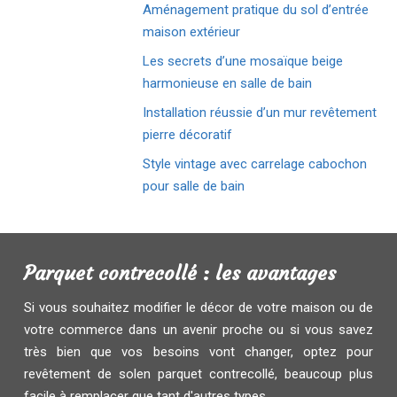
Aménagement pratique du sol d’entrée
maison extérieur
Les secrets d’une mosaïque beige
harmonieuse en salle de bain
Installation réussie d’un mur revêtement
pierre décoratif
Style vintage avec carrelage cabochon
pour salle de bain
Parquet contrecollé : les avantages
Si vous souhaitez modifier le décor de votre maison ou de
votre commerce dans un avenir proche ou si vous savez
très bien que vos besoins vont changer, optez pour
revêtement de solen parquet contrecollé, beaucoup plus
facile à remplacer que tant d'autres types...