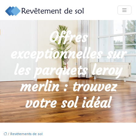
Offres
exceptionnelles sur
les parquets leroy
merlin : trouvez
votre sol idéal
/
Revêtements de sol