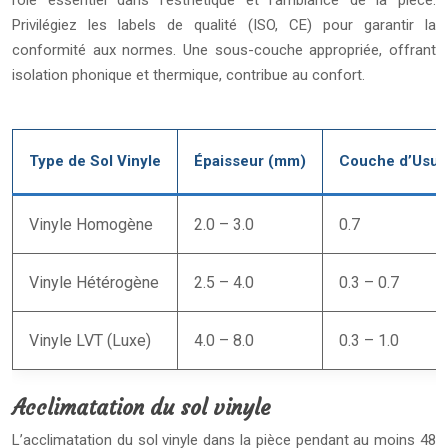
rôle essentiel dans l’esthétique et l’ambiance de la pièce.
Privilégiez les labels de qualité (ISO, CE) pour garantir la
conformité aux normes. Une sous-couche appropriée, offrant
isolation phonique et thermique, contribue au confort.
Type de Sol Vinyle
Épaisseur (mm)
Couche d’Usur
Vinyle Homogène
2.0 – 3.0
0.7
Vinyle Hétérogène
2.5 – 4.0
0.3 – 0.7
Vinyle LVT (Luxe)
4.0 – 8.0
0.3 – 1.0
Acclimatation du sol vinyle
L’acclimatation du sol vinyle dans la pièce pendant au moins 48