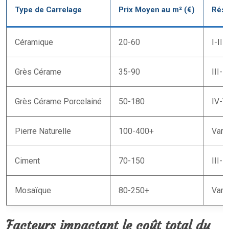
Type de Carrelage
Prix Moyen au m² (€)
Rési
Céramique
20-60
I-II 
Grès Cérame
35-90
III-
Grès Cérame Porcelainé
50-180
IV-V
Pierre Naturelle
100-400+
Vari
Ciment
70-150
III-
Mosaïque
80-250+
Vari
Facteurs impactant le coût total du