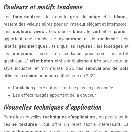
Couleurs et motifs tendance
Les
tons neutres
, tels que le
gris
, le
beige
et le
blanc
,
restent des valeurs sûres pour un intérieur élégant et intemporel.
Les
couleurs vives
, tels que le
bleu
, le
vert
et le
jaune
,
apportent une touche de dynamisme et de modernité. Les
motifs géométriques
, tels que les
rayures
, les
losanges
et
les
chevrons
, sont très tendance pour créer un effet
graphique. L’
effet béton ciré
est également très prisé pour un
style industriel et minimaliste. 25% des
rénovations de sols
utilisent la
résine
pour son esthétisme en 2024.
L’imitation pierre naturelle est de plus en plus prisée
Les effets nuagés apportent de la douceur
Nouvelles techniques d’application
Parmi les nouvelles
techniques d’application
, on peut citer la
résine texturée
, qui offre un relief tactile intéressant. La
résine luminescente
, qui brille dans le noir, crée une ambiance