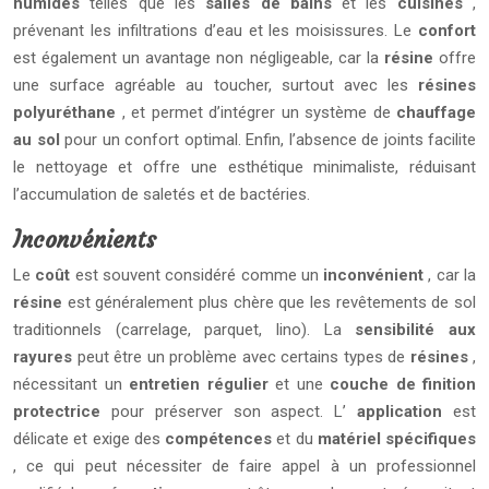
humides
telles que les
salles de bains
et les
cuisines
,
prévenant les infiltrations d’eau et les moisissures. Le
confort
est également un avantage non négligeable, car la
résine
offre
une surface agréable au toucher, surtout avec les
résines
polyuréthane
, et permet d’intégrer un système de
chauffage
au sol
pour un confort optimal. Enfin, l’absence de joints facilite
le nettoyage et offre une esthétique minimaliste, réduisant
l’accumulation de saletés et de bactéries.
Inconvénients
Le
coût
est souvent considéré comme un
inconvénient
, car la
résine
est généralement plus chère que les revêtements de sol
traditionnels (carrelage, parquet, lino). La
sensibilité aux
rayures
peut être un problème avec certains types de
résines
,
nécessitant un
entretien régulier
et une
couche de finition
protectrice
pour préserver son aspect. L’
application
est
délicate et exige des
compétences
et du
matériel spécifiques
, ce qui peut nécessiter de faire appel à un professionnel